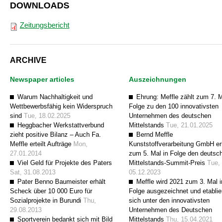
DOWNLOADS
Zeitungsbericht
ARCHIVE
Newspaper articles
Auszeichnungen
Warum Nachhaltigkeit und
Ehrung: Meffle zählt zum 7. M
Wettbewerbsfähig kein Widerspruch
Folge zu den 100 innovativsten
sind
Tue, 18.02.2025
Unternehmen des deutschen
Heggbacher Werkstattverbund
Mittelstands
Tue, 21.01.2025
zieht positive Bilanz – Auch Fa.
Bernd Meffle
Meffle erteilt Aufträge
Mon,
Kunststoffverarbeitung GmbH er
27.01.2014
zum 5. Mal in Folge den deutsc
Viel Geld für Projekte des Paters
Mittelstands-Summit-Preis
Tue,
Sat, 31.08.2013
05.12.2023
Pater Benno Baumeister erhält
Meffle wird 2021 zum 3. Mal i
Scheck über 10 000 Euro für
Folge ausgezeichnet und etablie
Sozialprojekte in Burundi
Thu,
sich unter den innovativsten
29.08.2013
Unternehmen des Deutschen
Sportverein bedankt sich mit Bild
Mittelstands
Thu, 15.04.2021