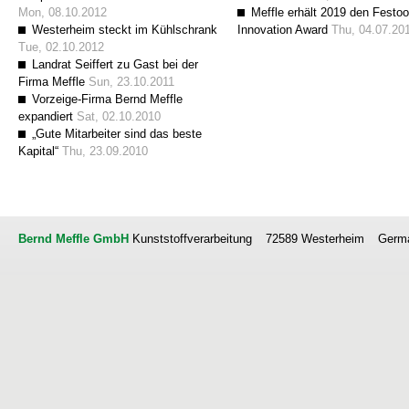
Mon, 08.10.2012
Meffle erhält 2019 den Festoo
Westerheim steckt im Kühlschrank
Innovation Award
Thu, 04.07.20
Tue, 02.10.2012
Landrat Seiffert zu Gast bei der
Firma Meffle
Sun, 23.10.2011
Vorzeige-Firma Bernd Meffle
expandiert
Sat, 02.10.2010
„Gute Mitarbeiter sind das beste
Kapital“
Thu, 23.09.2010
Bernd Meffle GmbH
Kunststoffverarbeitung
72589 Westerheim
Germ