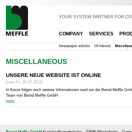
Sk
ma
co
YOUR SYSTEM PARTNER FOR CO
COMPANY
SERVICES
PRO
Newspaper articles
Of interest
Miscellan
MISCELLANEOUS
UNSERE NEUE WEBSITE IST ONLINE
(vom Fri, 20.07.2012)
In Kürze folgen noch weitere Informationen rund um die Bernd Meffle Gm
Team von Bernd Meffle GmbH
mehr
Bernd Meffle GmbH
Kunststoffverarbeitung
72589 Westerheim
Germ