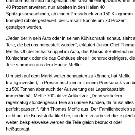
überdurchschnittlich ausgebaut. Die Maschinenkapazität wurde 
40 Prozent erweitert, nun arbeiten in den Hallen 40
Spritzgussmaschinen, ab einem Pressdruck von 150 Kilogramm
komplett robotergesteuert. der Umsatz konnte um 70 Prozent
gesteigert werden.
„Jeder, der in sein Auto oder in seinen Kühlschrank schaut, sieht 
Teile, die bei uns hergestellt wurden“, erläutert Junior-Chef Thoma
Meffle. Ob der Schaltknüppel im Auto, das Klarsicht-Butterfach im
Kühlschrank oder die das Gehäuse eines Hochdruckreinigers, di
Teile stammen aus dem Hause Meffle.
Um sich auf dem Markt weiter behaupten zu können, hat Meffle
kräftig investiert, in Pressmaschinen mit einem Pressdruck von b
zu 500 Tonnen aber auch der Ausweitung der Lagerkapazität,
immerhin hält Meffle 700 aktive Artikel vor. „Denn wir liefern
regelmäßig stundengenau Teile an unsere Kunden, da muss alles
perfekt passen.“, führt Thomas Meffle aus. Der Familienbetrieb ste
nicht nur die Kunststoffartikel her, sondern verarbeitet diese gleich
weiter, beispielsweise werden die Teile gleich bedruckt oder
heißgeprägt.