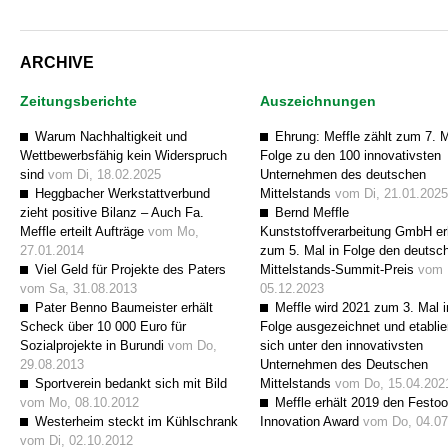
ARCHIVE
Zeitungsberichte
Auszeichnungen
Warum Nachhaltigkeit und
Ehrung: Meffle zählt zum 7. M
Wettbewerbsfähig kein Widerspruch
Folge zu den 100 innovativsten
sind
vom Di, 18.02.2025
Unternehmen des deutschen
Heggbacher Werkstattverbund
Mittelstands
vom Di, 21.01.2025
zieht positive Bilanz – Auch Fa.
Bernd Meffle
Meffle erteilt Aufträge
vom Mo,
Kunststoffverarbeitung GmbH er
27.01.2014
zum 5. Mal in Folge den deutsc
Viel Geld für Projekte des Paters
Mittelstands-Summit-Preis
vom 
vom Sa, 31.08.2013
05.12.2023
Pater Benno Baumeister erhält
Meffle wird 2021 zum 3. Mal i
Scheck über 10 000 Euro für
Folge ausgezeichnet und etablie
Sozialprojekte in Burundi
vom Do,
sich unter den innovativsten
29.08.2013
Unternehmen des Deutschen
Sportverein bedankt sich mit Bild
Mittelstands
vom Do, 15.04.202
vom Mo, 08.10.2012
Meffle erhält 2019 den Festoo
Westerheim steckt im Kühlschrank
Innovation Award
vom Do, 04.07
vom Di, 02.10.2012