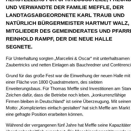
ND VERWANDTE DER FAMILIE MEFFLE, DER L
ANDTAGSABGEORDNETE KARL TRAUB UND N
ATÜRLICH BÜRGERMEISTER HARTMUT WALZ, M
ITGLIEDER DES GEMEINDERATES UND PFARRER
EINHOLD RAMPF, DER DIE NEUE HALLE S
EGNETE.
Für Unterhaltung sorgten „Marcelini & Oscar“ mit unterhaltsamen
Zaubertricks und netten Einlagen als Bauchredner und Conférenci
Grund für das große Fest war die Einweihung der neuen Halle mit
einer Fläche von 1800 Quadratmetern, des siebten
Erweiterungsbaus. Für Thomas Meffle sind Investitionen am Stan
Zeichen dafür, dass die Betriebe noch leben. „konkurrenzfähige
Firmen bleiben in Deutschland“ ist seine Überzeugung. Mit seine
Motto: „Kompliziertes einfach gestalten“ hat sich Meffle am Markt
eine gefragte Position erarbeiten können.
Während der vergangenen fünf Jahre hat Meffle seine Kapazitäte