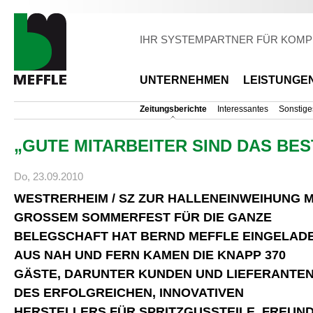
Di
z
Inh
IHR SYSTEMPARTNER FÜR KOMP
UNTERNEHMEN
LEISTUNGE
Zeitungsberichte
Interessantes
Sonstige
„GUTE MITARBEITER SIND DAS BES
Do, 23.09.2010
WESTRERHEIM / SZ ZUR HALLENEINWEIHUNG M
GROSSEM SOMMERFEST FÜR DIE GANZE B
ELEGSCHAFT HAT BERND MEFFLE EINGELADEN
US NAH UND FERN KAMEN DIE KNAPP 370 G
ÄSTE, DARUNTER KUNDEN UND LIEFERANTEN 
ES ERFOLGREICHEN, INNOVATIVEN H
ERSTELLERS FÜR SPRITZGUSSTEILE, FREUNDE