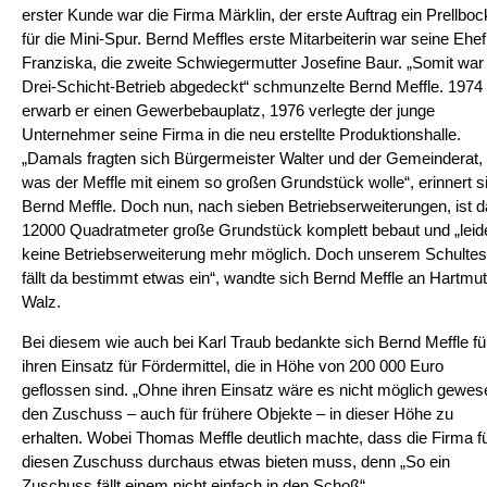
erster Kunde war die Firma Märklin, der erste Auftrag ein Prellboc
für die Mini-Spur. Bernd Meffles erste Mitarbeiterin war seine Ehe
Franziska, die zweite Schwiegermutter Josefine Baur. „Somit war
Drei-Schicht-Betrieb abgedeckt“ schmunzelte Bernd Meffle. 1974
erwarb er einen Gewerbebauplatz, 1976 verlegte der junge
Unternehmer seine Firma in die neu erstellte Produktionshalle.
„Damals fragten sich Bürgermeister Walter und der Gemeinderat,
was der Meffle mit einem so großen Grundstück wolle“, erinnert s
Bernd Meffle. Doch nun, nach sieben Betriebserweiterungen, ist 
12000 Quadratmeter große Grundstück komplett bebaut und „leid
keine Betriebserweiterung mehr möglich. Doch unserem Schultes
fällt da bestimmt etwas ein“, wandte sich Bernd Meffle an Hartmut
Walz.
Bei diesem wie auch bei Karl Traub bedankte sich Bernd Meffle fü
ihren Einsatz für Fördermittel, die in Höhe von 200 000 Euro
geflossen sind. „Ohne ihren Einsatz wäre es nicht möglich gewes
den Zuschuss – auch für frühere Objekte – in dieser Höhe zu
erhalten. Wobei Thomas Meffle deutlich machte, dass die Firma f
diesen Zuschuss durchaus etwas bieten muss, denn „So ein
Zuschuss fällt einem nicht einfach in den Schoß“.